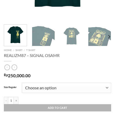
HOME
/
SHIRT
/
T SHIRT
REALIZM87 – SIGNAL OSAMR
Rp
250,000.00
Size Reguler
REALIZM87 - SIGNAL OSAMR quantity
ADD TO CART