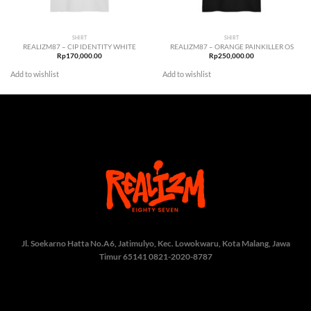
SHIRT
SHIRT
REALIZM87 – CIP IDENTITY WHITE
REALIZM87 – ORANGE PAINKILLER OS
Rp
170,000.00
Rp
250,000.00
Add to wishlist
Add to wishlist
Jl. Soekarno Hatta No.A6, Jatimulyo, Kec. Lowokwaru, Kota Malang, Jawa
Timur 65141
0821-2020-8787