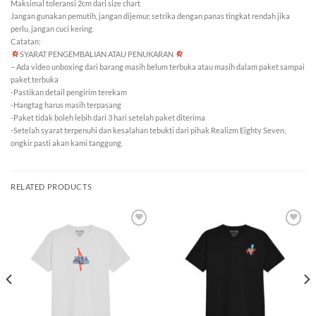
Maksimal toleransi 2cm dari size chart
Jangan gunakan pemutih, jangan dijemur, setrika dengan panas tingkat rendah jika
perlu, jangan cuci kering.
Catatan:
SYARAT PENGEMBALIAN ATAU PENUKARAN
– Ada video unboxing dari barang masih belum terbuka atau masih dalam paket sampai
paket terbuka
-Pastikan detail pengirim terekam
-Hangtag harus masih terpasang
-Paket tidak boleh lebih dari 3 hari setelah paket diterima
-Setelah syarat terpenuhi dan kesalahan tebukti dari pihak Realizm Eighty Seven,
ongkir pasti akan kami tanggung.
RELATED PRODUCTS
Add to
Add to
wishlist
wishlist