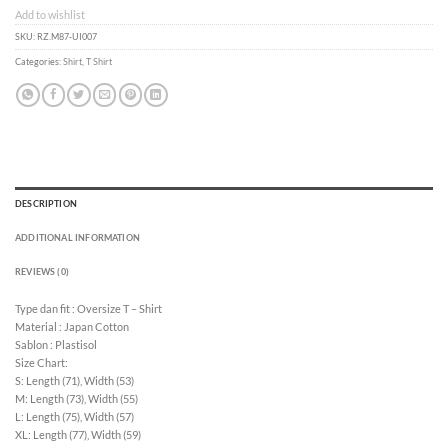
Add to wishlist
SKU:
RZ.M87-UI007
Categories:
Shirt
,
T Shirt
DESCRIPTION
ADDITIONAL INFORMATION
REVIEWS (0)
Type dan fit : Oversize T – Shirt
Material : Japan Cotton
Sablon : Plastisol
Size Chart:
S: Length (71), Width (53)
M: Length (73), Width (55)
L: Length (75), Width (57)
XL: Length (77), Width (59)