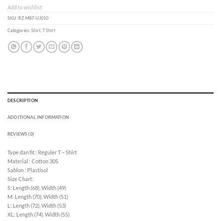
Add to wishlist
SKU:
RZ.M87-UJ010
Categories:
Shirt
,
T Shirt
DESCRIPTION
ADDITIONAL INFORMATION
REVIEWS (0)
Type dan fit : Reguler T – Shirt
Material : Cotton 30S
Sablon : Plastisol
Size Chart:
S: Length (68), Width (49)
M: Length (70), Width (51)
L: Length (72), Width (53)
XL: Length (74), Width (55)