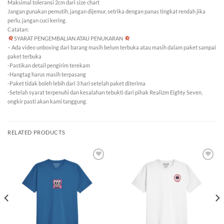
Maksimal toleransi 2cm dari size chart
Jangan gunakan pemutih, jangan dijemur, setrika dengan panas tingkat rendah jika
perlu, jangan cuci kering.
Catatan:
SYARAT PENGEMBALIAN ATAU PENUKARAN
– Ada video unboxing dari barang masih belum terbuka atau masih dalam paket sampai
paket terbuka
-Pastikan detail pengirim terekam
-Hangtag harus masih terpasang
-Paket tidak boleh lebih dari 3 hari setelah paket diterima
-Setelah syarat terpenuhi dan kesalahan tebukti dari pihak Realizm Eighty Seven,
ongkir pasti akan kami tanggung.
RELATED PRODUCTS
Add to
Add to
wishlist
wishlist