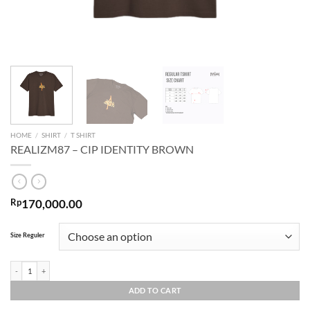
HOME
/
SHIRT
/
T SHIRT
REALIZM87 – CIP IDENTITY BROWN
Rp
170,000.00
Size Reguler
REALIZM87 - CIP IDENTITY BROWN quantity
ADD TO CART