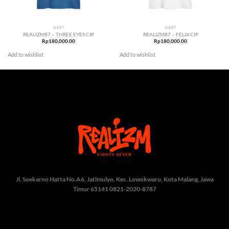
SHIRT
SHIRT
REALIZM87 – THREE EYES CIP
REALIZM87 – FELIX CIP
Rp
180,000.00
Rp
180,000.00
Add to wishlist
Add to wishlist
Jl. Soekarno Hatta No.A6, Jatimulyo, Kec. Lowokwaru, Kota Malang, Jawa
Timur 65141
0821-2020-8787